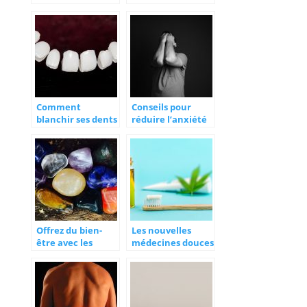
avons la solution !
secourisme : oui,
mais lesquels ?
Comment
Conseils pour
blanchir ses dents
réduire l’anxiété
de manière
ou l’angoisse
efficace ?
Offrez du bien-
Les nouvelles
être avec les
médecines douces
pierres naturelles
de 2021: le
!
chanvre au cœur
du bien-être