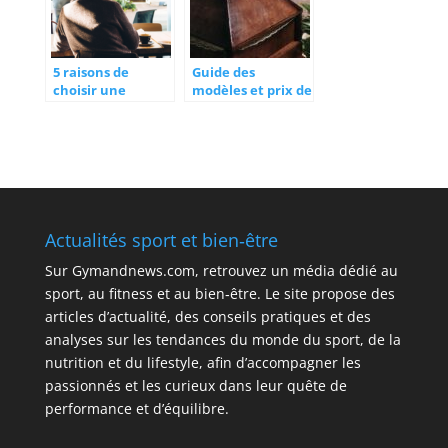
5 raisons de
Guide des
choisir une
modèles et prix de
résidence senior
cercueils
proposant des
disponibles sur le
espaces communs
marché
en libre accès
Actualités sport et bien‑être
Sur
Gymandnews.com
, retrouvez un média dédié au
sport, au fitness et au bien‑être. Le site propose des
articles d’actualité, des conseils pratiques et des
analyses sur les tendances du monde du sport, de la
nutrition et du lifestyle, afin d’accompagner les
passionnés et les curieux dans leur quête de
performance et d’équilibre.