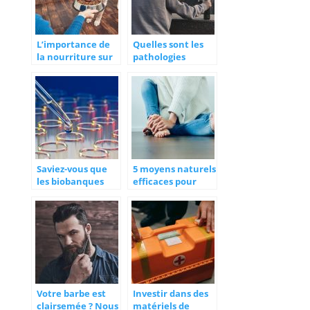
L’importance de
Quelles sont les
la nourriture sur
pathologies
nos animaux de
constatées pour
compagnie
une personne
addict ?
Saviez-vous que
5 moyens naturels
les biobanques
efficaces pour
protègent les
calmer les
échantillons
douleurs
biologiques de la
chroniques
planète ?
Votre barbe est
Investir dans des
clairsemée ? Nous
matériels de