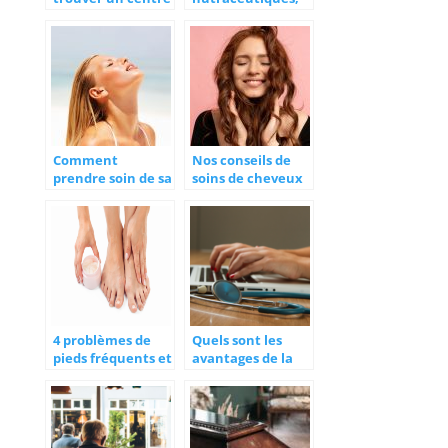
d’aquabike ?
mais qu’est-ce
donc ?
Comment
Nos conseils de
prendre soin de sa
soins de cheveux
peau durant l’été
à ne pas négliger
?
4 problèmes de
Quels sont les
pieds fréquents et
avantages de la
leurs remèdes
frappe de
naturels
comptes rendus
médicaux
externalisée ?