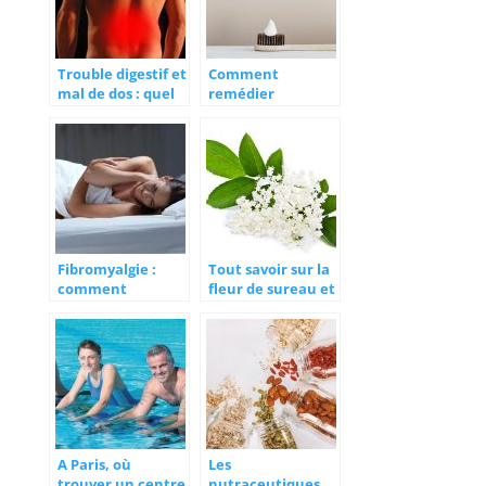
Trouble digestif et
Comment
mal de dos : quel
remédier
rapport ?
naturellement à
la mauvaise
haleine ?
Fibromyalgie :
Tout savoir sur la
comment
fleur de sureau et
atténuer les
ses bienfaits
douleurs ?
A Paris, où
Les
trouver un centre
nutraceutiques,