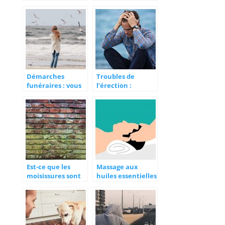
panique contrôler
votre vie ! Essayez
votre vie
ces astuces
Démarches
Troubles de
funéraires : vous
l’érection :
pouvez être
messieurs,
accompagné
parlons-en !
Est-ce que les
Massage aux
moisissures sont
huiles essentielles
dangereuses pour
: bienfaits pour la
la santé?
santé et les
émotions