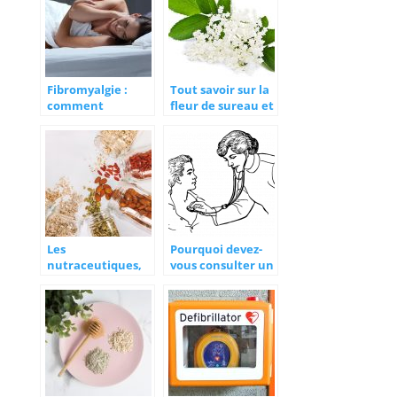
Fibromyalgie :
Tout savoir sur la
comment
fleur de sureau et
atténuer les
ses bienfaits
douleurs ?
Les
Pourquoi devez-
nutraceutiques,
vous consulter un
mais qu’est-ce
pédiatre
donc ?