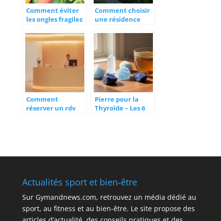
Comment éviter
Comment choisir
les ongles fragiles
une résidence
grâce à des
senior à Rennes
techniques de
pour une retraite
manucure
agréable
respectueuses et
naturelles
Comment
Pierre pour la
réserver un rdv
Thyroïde – Les 6
ostéopathe à
Meilleures Pierres
Paris en quelques
pour Stabiliser la
clics
Glande Thyroïde
en 2026 : Guide
Complet et
Naturel
Actualités sport et bien‑être
Sur
Gymandnews.com
, retrouvez un média dédié au
sport, au fitness et au bien‑être. Le site propose des
articles d’actualité, des conseils pratiques et des