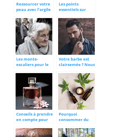
Ressourcer votre
Les points
peau avec l’argile
essentiels sur
l’utilisation d’un
défibrillateur
Les monte-
Votre barbe est
escaliers pour le
clairsemée ? Nous
bien-être et la
avons la solution !
santé des
personnes à
mobilité réduite
Conseils à prendre
Pourquoi
en compte pour
consommer du
choisir son
cannabidiol ?
parfum