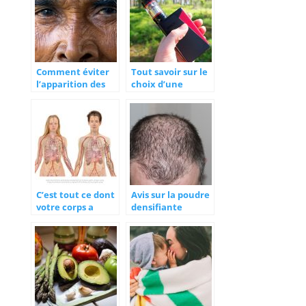
Comment éviter
Tout savoir sur le
l’apparition des
choix d’une
rides ?
cigarette
électronique
C’est tout ce dont
Avis sur la poudre
votre corps a
densifiante
besoin pour
DENSITEE :
éliminer les
arnaque ou
toxines
produit miracle ?