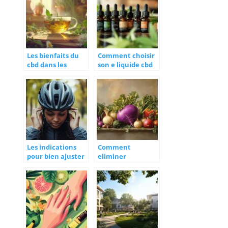
médicaux
externalisée ?
Les bienfaits du
Comment choisir
cbd dans les
son e liquide cbd
tisanes pour la
pour une
détente et le
expérience
bien-être
optimale
Les indications
Comment
pour bien ajuster
eliminer
la taille de son
l’amertume du
casque a velo : des
navet violet : le
reglages precis
legume aux mille
pour une
vertus
protection
optimale