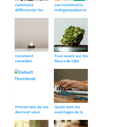
Comment
Les nutriments
différencier les
indispensables et
régimes végan et
les compléments
végétarien ?
alimentaires pour
vivre mieux
Comment
Tout savoir sur les
remédier
fleurs de CBD
naturellement à
la mauvaise
haleine ?
Prenez soin de vos
Quels sont les
dents et vous
avantages de la
serez en bonne
frappe de
santé
comptes rendus