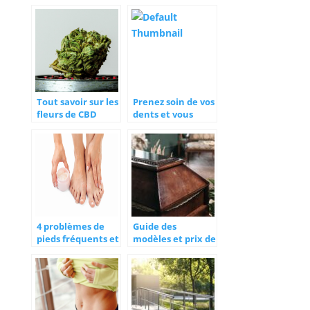
atténuer les
à ne pas négliger
douleurs ?
Tout savoir sur les
Prenez soin de vos
fleurs de CBD
dents et vous
serez en bonne
santé
4 problèmes de
Guide des
pieds fréquents et
modèles et prix de
leurs remèdes
cercueils
naturels
disponibles sur le
marché