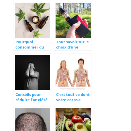
stress
parfum
Pourquoi
Tout savoir sur le
consommer du
choix d’une
cannabidiol ?
cigarette
électronique
Conseils pour
C’est tout ce dont
réduire l’anxiété
votre corps a
ou l’angoisse
besoin pour
éliminer les
toxines