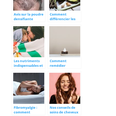
Avis sur la poudre
Comment
densifiante
différencier les
DENSITEE :
régimes végan et
arnaque ou
végétarien ?
produit miracle ?
Les nutriments
Comment
indispensables et
remédier
les compléments
naturellement à
alimentaires pour
la mauvaise
vivre mieux
haleine ?
Fibromyalgie :
Nos conseils de
comment
soins de cheveux