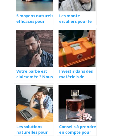
5 moyens naturels
Les monte-
efficaces pour
escaliers pour le
calmer les
bien-être et la
douleurs
santé des
chroniques
personnes à
mobilité réduite
Votre barbe est
Investir dans des
clairsemée ? Nous
matériels de
avons la solution !
secourisme : oui,
mais lesquels ?
Les solutions
Conseils à prendre
naturelles pour
en compte pour
lutter contre le
choisir son