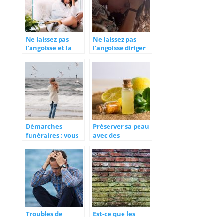
Ne laissez pas
Ne laissez pas
l’angoisse et la
l’angoisse diriger
panique contrôler
votre vie ! Essayez
votre vie
ces astuces
Démarches
Préserver sa peau
funéraires : vous
avec des
pouvez être
cosmétiques bio
accompagné
Troubles de
Est-ce que les