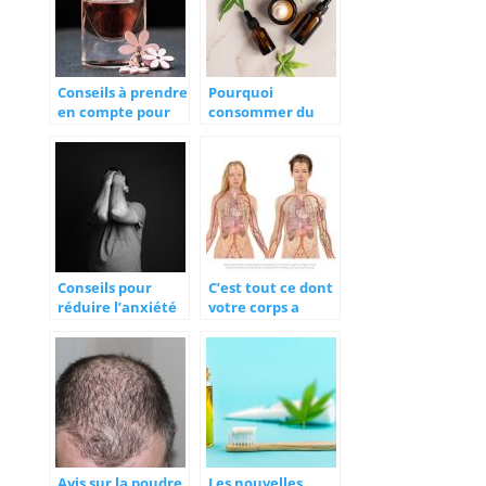
Conseils à prendre
Pourquoi
en compte pour
consommer du
choisir son
cannabidiol ?
parfum
Conseils pour
C’est tout ce dont
réduire l’anxiété
votre corps a
ou l’angoisse
besoin pour
éliminer les
toxines
Avis sur la poudre
Les nouvelles