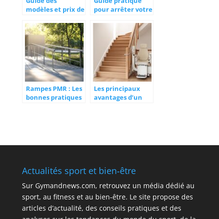
Guide des
Guide pratique
modèles et prix de
pour arrêter votre
cercueils
abonnement
disponibles sur le
Weight Watchers
marché
Rampes PMR : Les
Les principaux
bonnes pratiques
avantages d’un
d’entretien pour
monte-escalier
garantir la
pour préserver
sécurité des
son autonomie à
usagers
domicile le plus
longtemps
possible
Actualités sport et bien‑être
Sur
Gymandnews.com
, retrouvez un média dédié au
sport, au fitness et au bien‑être. Le site propose des
articles d’actualité, des conseils pratiques et des