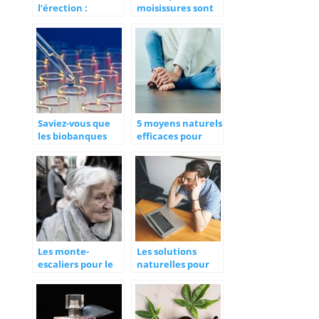
l’érection :
moisissures sont
messieurs,
dangereuses pour
parlons-en !
la santé?
Saviez-vous que
5 moyens naturels
les biobanques
efficaces pour
protègent les
calmer les
échantillons
douleurs
biologiques de la
chroniques
planète ?
Les monte-
Les solutions
escaliers pour le
naturelles pour
bien-être et la
lutter contre le
santé des
stress
personnes à
mobilité réduite