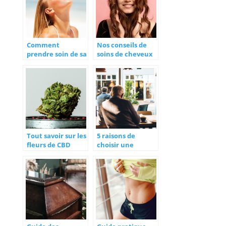
Comment
Nos conseils de
prendre soin de sa
soins de cheveux
peau durant l’été
à ne pas négliger
?
Tout savoir sur les
5 raisons de
fleurs de CBD
choisir une
résidence senior
proposant des
espaces communs
en libre accès