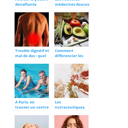
densifiante
médecines douces
DENSITEE :
de 2021: le
arnaque ou
chanvre au cœur
produit miracle ?
du bien-être
Trouble digestif et
Comment
mal de dos : quel
différencier les
rapport ?
régimes végan et
végétarien ?
A Paris, où
Les
trouver un centre
nutraceutiques,
d’aquabike ?
mais qu’est-ce
donc ?