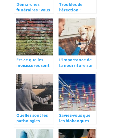
Démarches
Troubles de
funéraires : vous
l’érection :
pouvez être
messieurs,
accompagné
parlons-en !
Est-ce que les
L’importance de
moisissures sont
la nourriture sur
dangereuses pour
nos animaux de
la santé?
compagnie
Quelles sont les
Saviez-vous que
pathologies
les biobanques
constatées pour
protègent les
une personne
échantillons
addict ?
biologiques de la