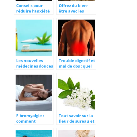
Conseils pour
Offrez du bien-
réduire l’anxiété
être avec les
ou l’angoisse
pierres naturelles
!
Les nouvelles
Trouble digestif et
médecines douces
mal de dos : quel
de 2021: le
rapport ?
chanvre au cœur
du bien-être
Fibromyalgie :
Tout savoir sur la
comment
fleur de sureau et
atténuer les
ses bienfaits
douleurs ?