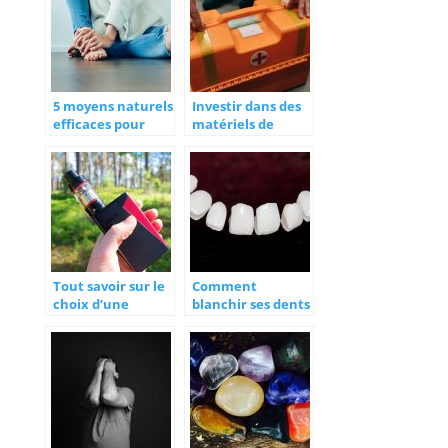
planète ?
5 moyens naturels
Investir dans des
efficaces pour
matériels de
calmer les
secourisme : oui,
douleurs
mais lesquels ?
chroniques
Tout savoir sur le
Comment
choix d’une
blanchir ses dents
cigarette
de manière
électronique
efficace ?