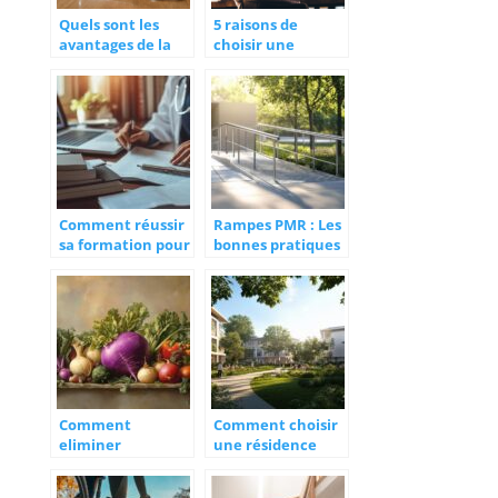
Quels sont les
5 raisons de
avantages de la
choisir une
frappe de
résidence senior
comptes rendus
proposant des
médicaux
espaces communs
externalisée ?
en libre accès
Comment réussir
Rampes PMR : Les
sa formation pour
bonnes pratiques
devenir secrétaire
d’entretien pour
médicale en ligne
garantir la
sécurité des
usagers
Comment
Comment choisir
eliminer
une résidence
l’amertume du
senior à Rennes
navet violet : le
pour une retraite