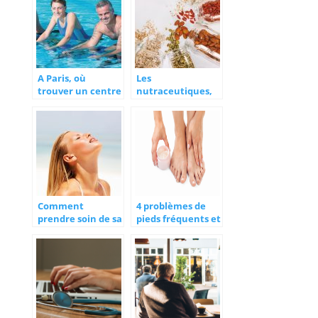
A Paris, où
Les
trouver un centre
nutraceutiques,
d’aquabike ?
mais qu’est-ce
donc ?
Comment
4 problèmes de
prendre soin de sa
pieds fréquents et
peau durant l’été
leurs remèdes
?
naturels