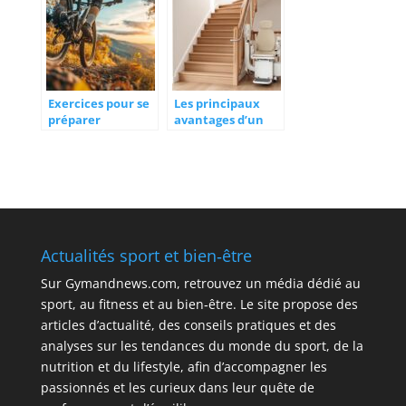
legume aux mille
agréable
vertus
Exercices pour se
Les principaux
préparer
avantages d’un
physiquement au
monte-escalier
VTT : renforcez
pour préserver
votre
son autonomie à
proprioception en
domicile le plus
10 minutes par
longtemps
jour
possible
Actualités sport et bien‑être
Sur
Gymandnews.com
, retrouvez un média dédié au
sport, au fitness et au bien‑être. Le site propose des
articles d’actualité, des conseils pratiques et des
analyses sur les tendances du monde du sport, de la
nutrition et du lifestyle, afin d’accompagner les
passionnés et les curieux dans leur quête de