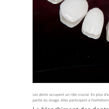
Les dents occupent un rôle crucial. En plus d’a
partie du visage, elles participent à l’esthétism