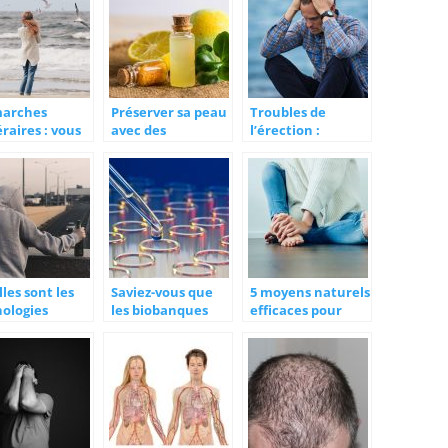
arches
Préserver sa peau
Troubles de
raires : vous
avec des
l’érection :
vez être
cosmétiques bio
messieurs,
ompagné
parlons-en !
les sont les
Saviez-vous que
5 moyens naturels
hologies
les biobanques
efficaces pour
statées pour
protègent les
calmer les
 personne
échantillons
douleurs
ct ?
biologiques de la
chroniques
planète ?