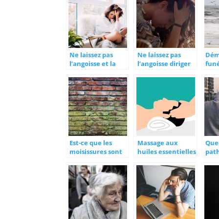
Ne laissez pas
Ne laissez pas
Dém
l’angoisse et la
l’angoisse diriger
funé
panique contrôler
votre vie ! Essayez
pou
votre vie
ces astuces
acc
Est-ce que les
Massage aux
Quel
moisissures sont
huiles essentielles
pat
dangereuses pour
: bienfaits pour la
con
la santé?
santé et les
une
émotions
addi