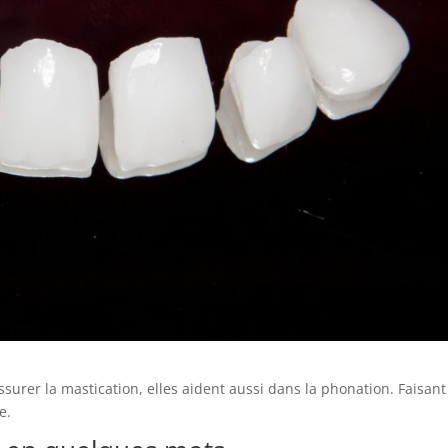
ssurer la mastication, elles aident aussi dans la phonation. Faisant
e.