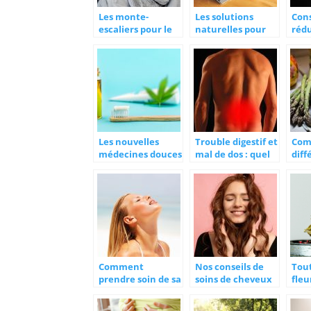
Les monte-
Les solutions
Cons
escaliers pour le
naturelles pour
rédu
bien-être et la
lutter contre le
ou l
santé des
stress
personnes à
mobilité réduite
Les nouvelles
Trouble digestif et
Co
médecines douces
mal de dos : quel
diff
de 2021: le
rapport ?
rég
chanvre au cœur
végé
du bien-être
Comment
Nos conseils de
Tout
prendre soin de sa
soins de cheveux
fleu
peau durant l’été
à ne pas négliger
?