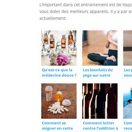
L’important dans cet entrainement est de tou
vous doter des meilleurs appareils. Il y a pa
actuellement.
Qu’est-ce que la
Les bienfaits du
Les 
médecine douce ?
yoga sur notre
vou
organisme
s’en
Comment se
Comment lutter
Co
soigner en cette
contre l’addition à
rec