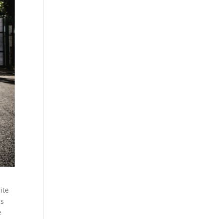
ite
us
e