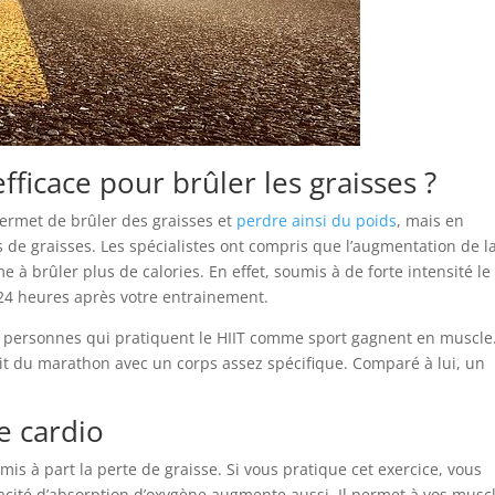
efficace pour brûler les graisses ?
 permet de brûler des graisses et
perdre ainsi du poids
, mais en
 de graisses. Les spécialistes ont compris que l’augmentation de l
à brûler plus de calories. En effet, soumis à de forte intensité le
24 heures après votre entrainement.
 personnes qui pratiquent le HIIT comme sport gagnent en muscle
ait du marathon avec un corps assez spécifique. Comparé à lui, un
e cardio
is à part la perte de graisse. Si vous pratique cet exercice, vous
acité d’absorption d’oxygène augmente aussi. Il permet à vos musc