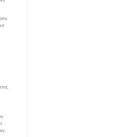
 peu
our
rint,
ec
ur
es.