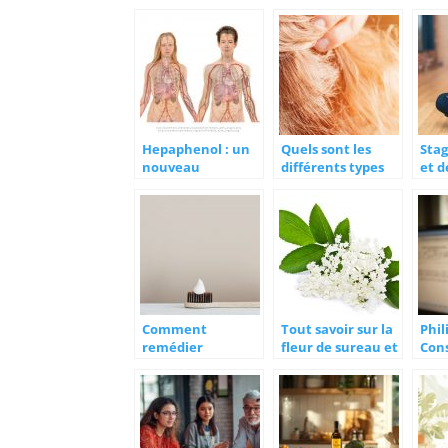
période ?
l’alcool ?
surc
Hepaphenol : un
Quels sont les
Stag
nouveau
différents types
et 
traitement pour
d’appareils pour la
pers
prendre soin de
surdité ?
age
votre foie
évè
Comment
Tout savoir sur la
Phil
remédier
fleur de sureau et
Con
naturellement à
ses bienfaits
ima
la mauvaise
méd
haleine ?