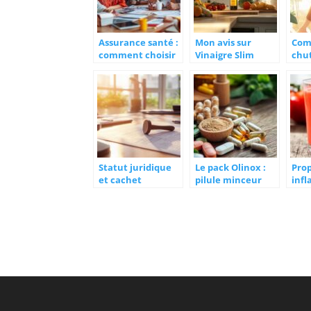
Assurance santé :
Mon avis sur
Com
comment choisir
Vinaigre Slim
chu
la meilleure
apres 3 mois de
hor
mutuelle pour
test :
acc
vous ?
Transformation
ses 
et Experience
bien
Detaillee
Statut juridique
Le pack Olinox :
Prop
et cachet
pilule minceur
infl
professionnel : les
magique ou
tous
mentions
arnaque ? Entre
toma
obligatoires sur
marketing
à c
un tampon pour
séduisant et
abs
les
réalité
orthophonistes
scientifique
en pratique