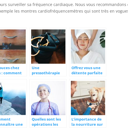
jours surveiller sa fréquence cardiaque. Nous vous recommandons
r exemple les montres cardiofréquencemètres qui sont très en vogue
puces chez
Une
Offrez vous une
s : comment
pressothérapie
détente parfaite
 débarrasser ?
pour la santé et le
avec un soin du
bien-être
visage à la maison
Lutétia
mment
Quelles sont les
L’importance de
onnaître une
opérations les
la nourriture sur