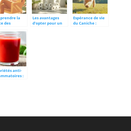
prendre la
Les avantages
Espérance de vie
te des
d’opter pour un
du Caniche :
mones après
papier toilette
Facteurs et Soins
ouchement et
doux
Recommandés
impacts sur le
pour Prolonger sa
-être
Longévité
riétés anti-
ammatoires :
 les jus de
te bienfaits
onnaître
olument