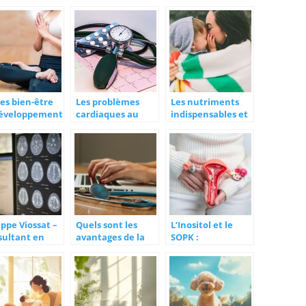
harge en fer ?
plus courantes en
nos animaux de
chirurgie
compagnie
esthétique ?
es bien-être
Les problèmes
Les nutriments
développement
cardiaques au
indispensables et
onnel :
quotidien : que
les compléments
nda des
faire ?
alimentaires pour
nements
vivre mieux
ippe Viossat –
Quels sont les
L’Inositol et le
sultant en
avantages de la
SOPK :
gerie
frappe de
Comprendre les
icale
comptes rendus
Différentes
médicaux
Formes et leur
externalisée ?
Ratio