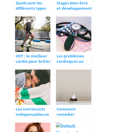
Quels sont les
Stages bien-être
différents types
et développement
d’appareils pour la
personnel :
surdité ?
agenda des
évènements
HIIT : le meilleur
Les problèmes
cardio pour brûler
cardiaques au
les graisses !
quotidien : que
faire ?
Les nutriments
Comment
indispensables et
remédier
les compléments
naturellement à
alimentaires pour
la mauvaise
vivre mieux
haleine ?