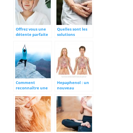
Offrez vous une
Quelles sont les
détente parfaite
solutions
avec un soin du
naturelles à
visage à la maison
connaître pour
Lutétia
guérir
l’incontinence
urinaire ?
Comment
Hepaphenol : un
reconnaître une
nouveau
surcharge en fer ?
traitement pour
prendre soin de
votre foie