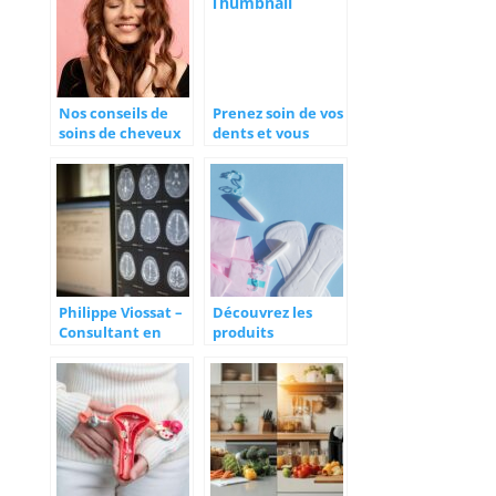
Nos conseils de
Prenez soin de vos
soins de cheveux
dents et vous
à ne pas négliger
serez en bonne
santé
Philippe Viossat –
Découvrez les
Consultant en
produits
imagerie
indispensables
médicale
pour
l’incontinence