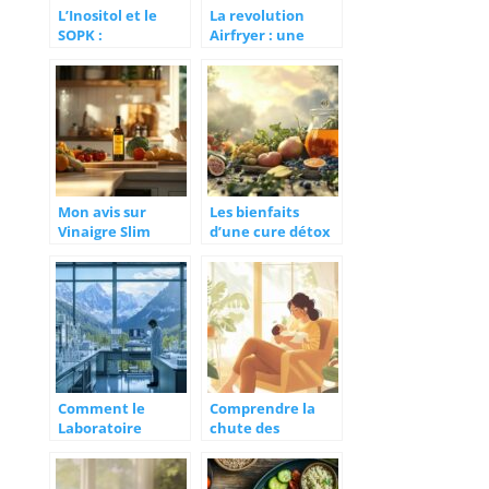
L’Inositol et le
La revolution
SOPK :
Airfryer : une
Comprendre les
dieteticienne
Différentes
analyse son
Formes et leur
impact calorique
Ratio
face a la friteuse
Mon avis sur
Les bienfaits
Vinaigre Slim
d’une cure détox
apres 3 mois de
en 3 phases pour
test :
purifier votre
Transformation
organisme
et Experience
Detaillee
Comment le
Comprendre la
Laboratoire
chute des
Nutrixeal à
hormones après
Meylan
accouchement et
révolutionne la
ses impacts sur le