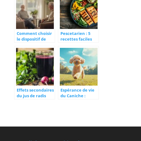
beauté naturelle
bien-être
grâce à
l’excellence de la
nutraceutique
Comment choisir
Pescetarien : 5
le dispositif de
recettes faciles
téléalarme idéal
pour adopter ce
pour garantir la
régime
sécurité des
alimentaire
seniors
équilibré au
quotidien
Effets secondaires
Espérance de vie
du jus de radis
du Caniche :
noirs : quels sont-
Facteurs et Soins
ils ? Guide
Recommandés
complet pour les
pour Prolonger sa
mamans
Longévité
allaitantes