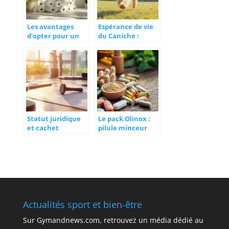
Les avantages
Espérance de vie
d’opter pour un
du Caniche :
papier toilette
Facteurs et Soins
doux
Recommandés
pour Prolonger sa
Longévité
Statut juridique
Le pack Olinox :
et cachet
pilule minceur
professionnel : les
magique ou
mentions
arnaque ? Entre
obligatoires sur
marketing
un tampon pour
séduisant et
les
réalité
orthophonistes
scientifique
en pratique
Actualités sport et bien‑être
Sur
Gymandnews.com
, retrouvez un média dédié au