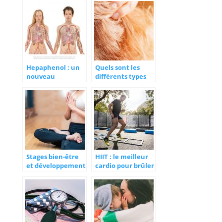
chirurgie
compagnie
esthétique ?
Hepaphenol : un
Quels sont les
nouveau
différents types
traitement pour
d’appareils pour la
prendre soin de
surdité ?
votre foie
Stages bien-être
HIIT : le meilleur
et développement
cardio pour brûler
personnel :
les graisses !
agenda des
évènements