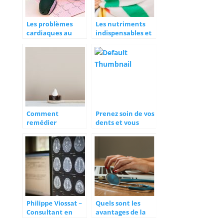
Les problèmes
Les nutriments
cardiaques au
indispensables et
quotidien : que
les compléments
faire ?
alimentaires pour
vivre mieux
Comment
Prenez soin de vos
remédier
dents et vous
naturellement à
serez en bonne
la mauvaise
santé
haleine ?
Philippe Viossat –
Quels sont les
Consultant en
avantages de la
imagerie
frappe de