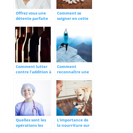
Offrez vous une
Comment se
détente parfaite
soigner en cette
avec un soin du
période ?
visage à la maison
Lutétia
Comment lutter
Comment
contre l’addition à
reconnaître une
l’alcool ?
surcharge en fer ?
Quelles sont les
L’importance de
opérations les
la nourriture sur
plus courantes en
nos animaux de