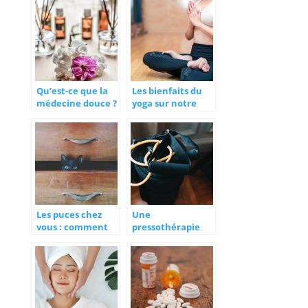
Qu’est-ce que la
Les bienfaits du
médecine douce ?
yoga sur notre
organisme
Les puces chez
Une
vous : comment
pressothérapie
s’en débarrasser ?
pour la santé et le
bien-être