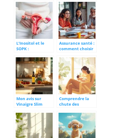
médicale
comptes rendus
médicaux
externalisée ?
L’Inositol et le
Assurance santé :
SOPK :
comment choisir
Comprendre les
la meilleure
Différentes
mutuelle pour
Formes et leur
vous ?
Ratio
Mon avis sur
Comprendre la
Vinaigre Slim
chute des
apres 3 mois de
hormones après
test :
accouchement et
Transformation
ses impacts sur le
et Experience
bien-être
Detaillee