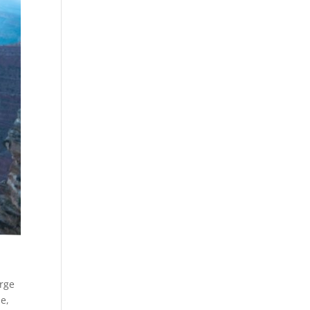
arge
e,