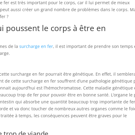
le fer est très important pour le corps, car il lui permet de mieux
 peut aussi créer un grand nombre de problèmes dans le corps. M
fer ?
ui poussent le corps à être en
ômes de la
surcharge en fer
, il est important de prendre son temps 
harge.
tte surcharge en fer pourrait être génétique. En effet, il semblera
 de cette surcharge en fer souffrent d’une pathologie génétique 
onnait aujourd’hui est l’hémochromatose. Cette maladie génétique 
beaucoup trop de fer pour pouvoir être en bonne santé. L’organe le 
’intestin qui absorbe une quantité beaucoup trop importante de fer
borde et va donc toucher de nombreux autres organes comme le foie
s traitée à temps, les conséquences peuvent être graves pour le
 trop de viande