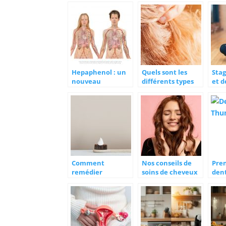
Hepaphenol : un
Quels sont les
Stag
nouveau
différents types
et 
traitement pour
d’appareils pour la
pers
prendre soin de
surdité ?
age
votre foie
évè
Comment
Nos conseils de
Pren
remédier
soins de cheveux
dent
naturellement à
à ne pas négliger
ser
la mauvaise
san
haleine ?