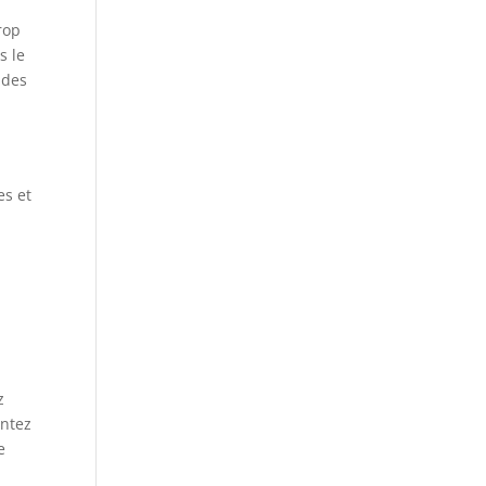
rop
s le
ndes
es et
z
entez
e