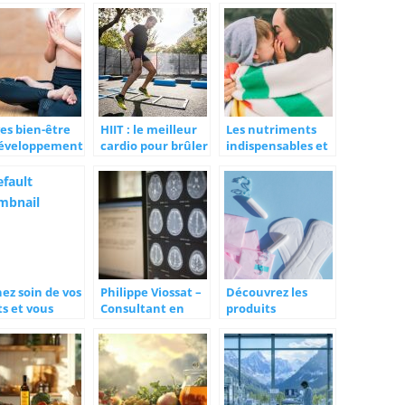
de vie ?
connaître pour
guérir
l’incontinence
urinaire ?
es bien-être
HIIT : le meilleur
Les nutriments
développement
cardio pour brûler
indispensables et
onnel :
les graisses !
les compléments
nda des
alimentaires pour
nements
vivre mieux
ez soin de vos
Philippe Viossat –
Découvrez les
s et vous
Consultant en
produits
ez en bonne
imagerie
indispensables
té
médicale
pour
l’incontinence