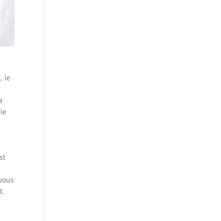
, le
a
le
st
-vous
t.