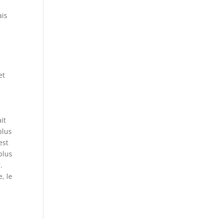
ais
et
it
plus
est
plus
.
, le