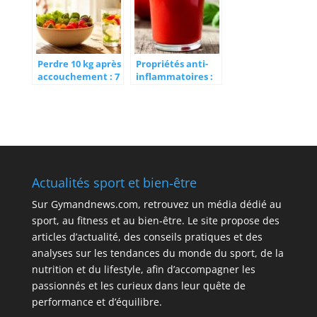
Perdre 10 kg après
Propriétés anti-
accouchement : 7
inflammatoires :
étapes pour
tous les jus de
retrouver la
tomate bienfaits
forme en famille
à connaître
absolument
Actualités sport et bien‑être
Sur
Gymandnews.com
, retrouvez un média dédié au
sport, au fitness et au bien‑être. Le site propose des
articles d’actualité, des conseils pratiques et des
analyses sur les tendances du monde du sport, de la
nutrition et du lifestyle, afin d’accompagner les
passionnés et les curieux dans leur quête de
performance et d’équilibre.