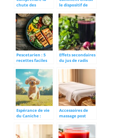
chute des
le dispositif de
hormones après
téléalarme idéal
accouchement et
pour garantir la
ses impacts sur le
sécurité des
bien-être
seniors
Pescetarien : 5
Effets secondaires
recettes faciles
du jus de radis
pour adopter ce
noirs : quels sont-
régime
ils ? Guide
alimentaire
complet pour les
équilibré au
mamans
quotidien
allaitantes
Espérance de vie
Accessoires de
du Caniche :
massage post
Facteurs et Soins
accouchement :
Recommandés
le guide complet
pour Prolonger sa
pour prendre soin
Longévité
de votre corps