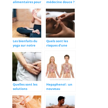
alimentaires pour
médecine douce ?
perdre du poids
Les bienfaits du
Quels sont les
yoga sur notre
risques d’une
organisme
mauvaise hygiène
de vie ?
Quelles sont les
Hepaphenol : un
solutions
nouveau
naturelles à
traitement pour
connaître pour
prendre soin de
guérir
votre foie
l’incontinence