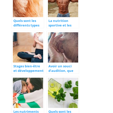
urinaire ?
Quels sont les
La nutrition
différents types
sportive et les
d’appareils pour la
différents types
surdité ?
de compléments
Stages bien-être
Avoir un souci
et développement
d’audition, que
personnel :
faire ?
agenda des
évènements
Les nutriments
Quels sont les