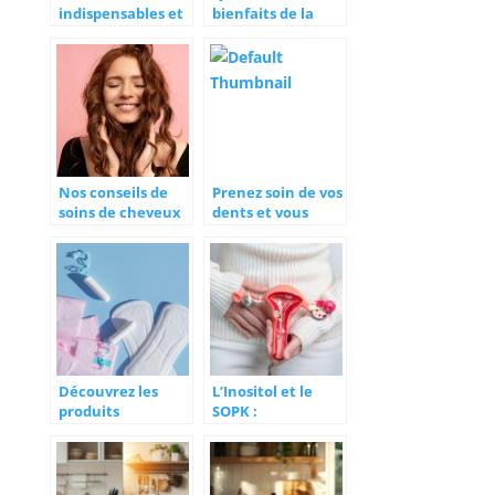
indispensables et
bienfaits de la
les compléments
naturopathie ?
alimentaires pour
vivre mieux
Nos conseils de
Prenez soin de vos
soins de cheveux
dents et vous
à ne pas négliger
serez en bonne
santé
Découvrez les
L’Inositol et le
produits
SOPK :
indispensables
Comprendre les
pour
Différentes
l’incontinence
Formes et leur
Ratio