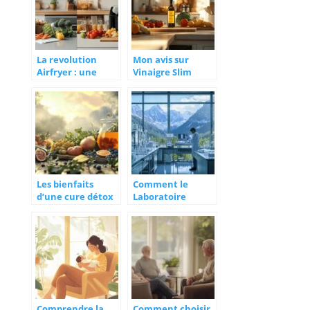
La revolution
Mon avis sur
Airfryer : une
Vinaigre Slim
dieteticienne
apres 3 mois de
analyse son
test :
impact calorique
Transformation
face a la friteuse
et Experience
Detaillee
Les bienfaits
Comment le
d’une cure détox
Laboratoire
en 3 phases pour
Nutrixeal à
purifier votre
Meylan
organisme
révolutionne la
beauté naturelle
grâce à
l’excellence de la
nutraceutique
Comprendre la
Comment choisir