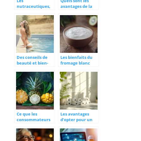
Les
Quels sont les
nutraceutiques,
avantages de la
mais qu’est-ce
frappe de
donc ?
comptes rendus
médicaux
externalisée ?
Des conseils de
Les bienfaits du
beauté et bien-
fromage blanc
être à portée de
nature sans
clic grâce aux
sucres pour une
blogs inspirants
alimentation
équilibrée
Ce que les
Les avantages
consommateurs
d’opter pour un
pensent du Jus de
papier toilette
Noni :
doux
confrontation