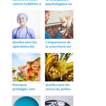
contre l’addition à
psychologique ou
l’alcool ?
mental
Quelles sont les
L’importance de
opérations les
la nourriture sur
plus courantes en
nos animaux de
chirurgie
compagnie
esthétique ?
Pourquoi
Quelles sont les
privilégier une
vertus du pollen
résidence senior
de palmier ?
pour une
personne âgée ?