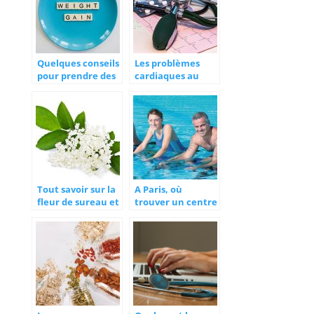
Quelques conseils
Les problèmes
pour prendre des
cardiaques au
kilos en plus
quotidien : que
faire ?
Tout savoir sur la
A Paris, où
fleur de sureau et
trouver un centre
ses bienfaits
d’aquabike ?