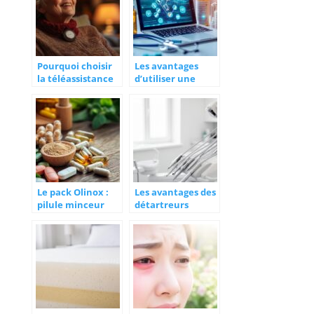
entre
témoignages et
preuves
scientifiques
Pourquoi choisir
Les avantages
la téléassistance
d’utiliser une
pour sécuriser vos
pharmacie en
proches ?
ligne pour vos
besoins
quotidiens
Le pack Olinox :
Les avantages des
pilule minceur
détartreurs
magique ou
dentaires
arnaque ? Entre
ultrasoniques
marketing
pour améliorer
séduisant et
l’efficacité de
réalité
votre cabinet
scientifique