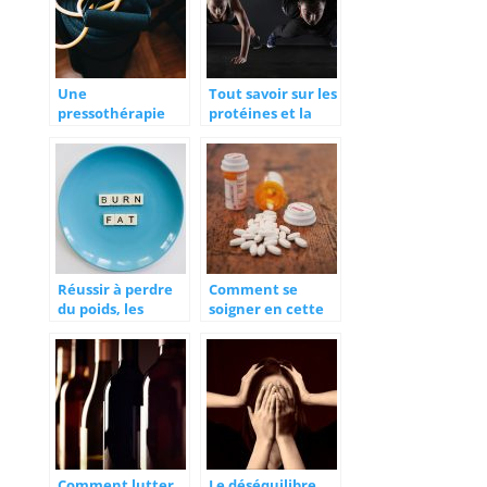
Une
Tout savoir sur les
pressothérapie
protéines et la
pour la santé et le
musculation
bien-être
Réussir à perdre
Comment se
du poids, les
soigner en cette
petites astuces
période ?
Comment lutter
Le déséquilibre