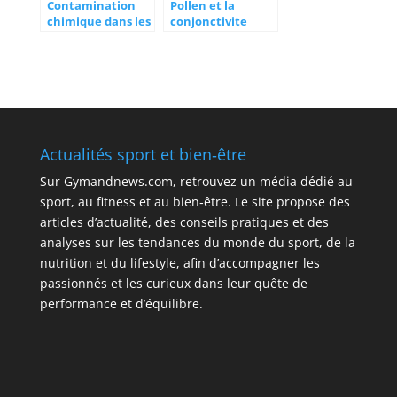
Contamination
Pollen et la
chimique dans les
conjonctivite
materas mousse :
allergique :
impact sur la
comprendre les
santé et solutions
mécanismes de
pour un sommeil
réaction
sain
Actualités sport et bien‑être
Sur
Gymandnews.com
, retrouvez un média dédié au
sport, au fitness et au bien‑être. Le site propose des
articles d’actualité, des conseils pratiques et des
analyses sur les tendances du monde du sport, de la
nutrition et du lifestyle, afin d’accompagner les
passionnés et les curieux dans leur quête de
performance et d’équilibre.