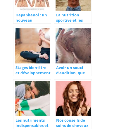
Hepaphenol : un
La nutrition
nouveau
sportive et les
traitement pour
différents types
prendre soin de
de compléments
votre foie
Stages bien-être
Avoir un souci
et développement
d’audition, que
personnel :
faire ?
agenda des
évènements
Les nutriments
Nos conseils de
indispensables et
soins de cheveux
les compléments
à ne pas négliger