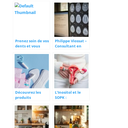
alimentaires pour
vivre mieux
Prenez soin de vos
Philippe Viossat –
dents et vous
Consultant en
serez en bonne
imagerie
santé
médicale
Découvrez les
L’Inositol et le
produits
SOPK :
indispensables
Comprendre les
pour
Différentes
l’incontinence
Formes et leur
Ratio