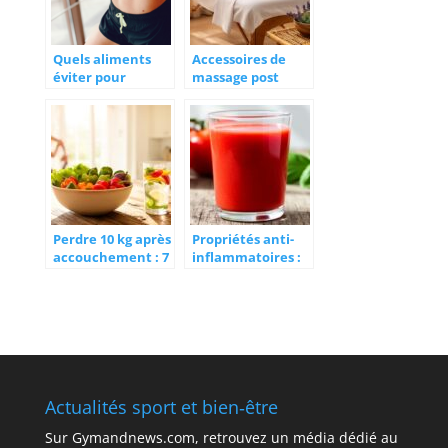
Quels aliments
Accessoires de
éviter pour
massage post
préserver sa santé
accouchement :
?
le guide complet
pour prendre soin
de votre corps
Perdre 10 kg après
Propriétés anti-
accouchement : 7
inflammatoires :
étapes pour
tous les jus de
retrouver la
tomate bienfaits
forme en famille
à connaître
absolument
Actualités sport et bien‑être
Sur
Gymandnews.com
, retrouvez un média dédié au