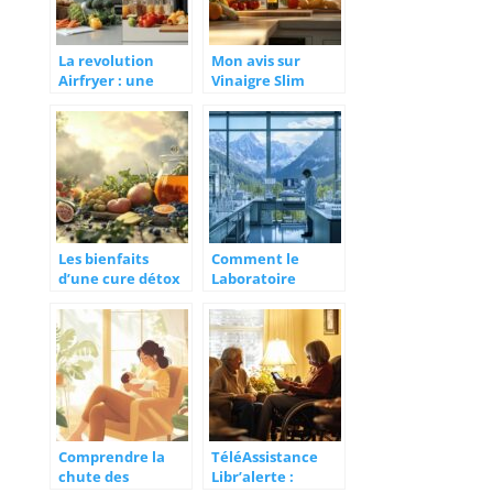
La revolution
Mon avis sur
Airfryer : une
Vinaigre Slim
dieteticienne
apres 3 mois de
analyse son
test :
impact calorique
Transformation
face a la friteuse
et Experience
Detaillee
Les bienfaits
Comment le
d’une cure détox
Laboratoire
en 3 phases pour
Nutrixeal à
purifier votre
Meylan
organisme
révolutionne la
beauté naturelle
grâce à
l’excellence de la
nutraceutique
Comprendre la
TéléAssistance
chute des
Libr’alerte :