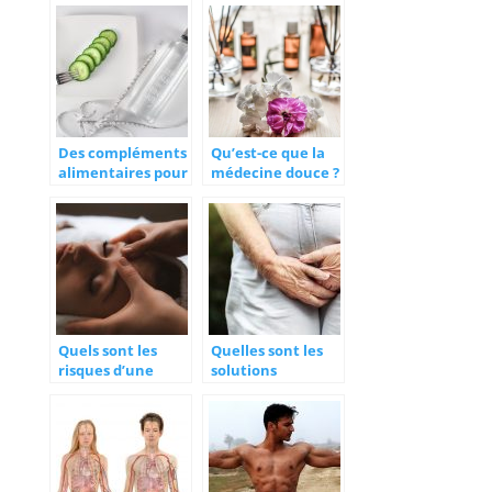
Des compléments
Qu’est-ce que la
alimentaires pour
médecine douce ?
perdre du poids
Quels sont les
Quelles sont les
risques d’une
solutions
mauvaise hygiène
naturelles à
de vie ?
connaître pour
guérir
l’incontinence
urinaire ?