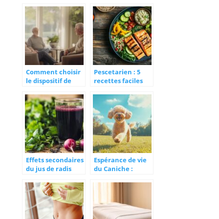
hormones après
découvrez les
accouchement et
avantages du
ses impacts sur le
crédit d’impôt et
bien-être
des aides
financières
Comment choisir
Pescetarien : 5
le dispositif de
recettes faciles
téléalarme idéal
pour adopter ce
pour garantir la
régime
sécurité des
alimentaire
seniors
équilibré au
quotidien
Effets secondaires
Espérance de vie
du jus de radis
du Caniche :
noirs : quels sont-
Facteurs et Soins
ils ? Guide
Recommandés
complet pour les
pour Prolonger sa
mamans
Longévité
allaitantes