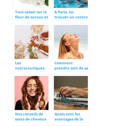
Tout savoir sur la
A Paris, où
fleur de sureau et
trouver un centre
ses bienfaits
d’aquabike ?
Les
Comment
nutraceutiques,
prendre soin de sa
mais qu’est-ce
peau durant l’été
donc ?
?
Nos conseils de
Quels sont les
soins de cheveux
avantages de la
à ne pas négliger
frappe de