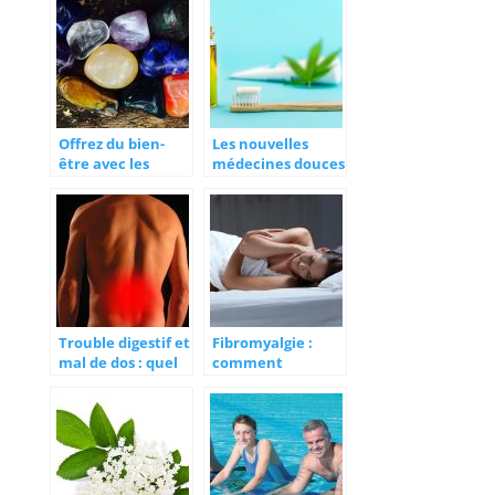
éliminer les
toxines
Offrez du bien-
Les nouvelles
être avec les
médecines douces
pierres naturelles
de 2021: le
!
chanvre au cœur
du bien-être
Trouble digestif et
Fibromyalgie :
mal de dos : quel
comment
rapport ?
atténuer les
douleurs ?