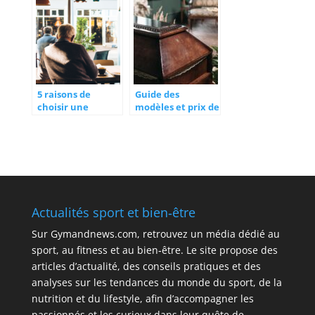
comptes rendus
médicaux
externalisée ?
5 raisons de
Guide des
choisir une
modèles et prix de
résidence senior
cercueils
proposant des
disponibles sur le
espaces communs
marché
en libre accès
Actualités sport et bien‑être
Sur
Gymandnews.com
, retrouvez un média dédié au
sport, au fitness et au bien‑être. Le site propose des
articles d’actualité, des conseils pratiques et des
analyses sur les tendances du monde du sport, de la
nutrition et du lifestyle, afin d’accompagner les
passionnés et les curieux dans leur quête de