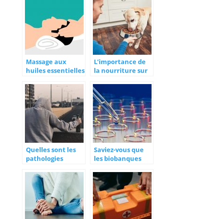
Massage aux
L’importance de
huiles essentielles
la nourriture sur
: bienfaits pour la
nos animaux de
santé et les
compagnie
émotions
Quelles sont les
Saviez-vous que
pathologies
les biobanques
constatées pour
protègent les
une personne
échantillons
addict ?
biologiques de la
planète ?