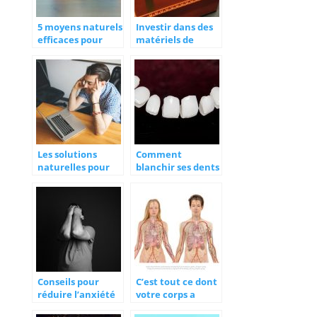
5 moyens naturels
Investir dans des
efficaces pour
matériels de
calmer les
secourisme : oui,
douleurs
mais lesquels ?
chroniques
Les solutions
Comment
naturelles pour
blanchir ses dents
lutter contre le
de manière
stress
efficace ?
Conseils pour
C’est tout ce dont
réduire l’anxiété
votre corps a
ou l’angoisse
besoin pour