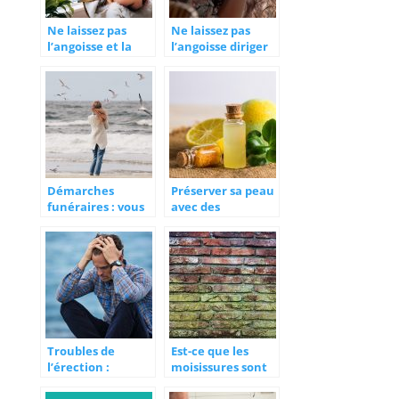
Ne laissez pas
Ne laissez pas
l’angoisse et la
l’angoisse diriger
panique contrôler
votre vie ! Essayez
votre vie
ces astuces
Démarches
Préserver sa peau
funéraires : vous
avec des
pouvez être
cosmétiques bio
accompagné
Troubles de
Est-ce que les
l’érection :
moisissures sont
messieurs,
dangereuses pour
parlons-en !
la santé?