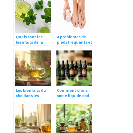
Quels sont les
4 problèmes de
bienfaits de la
pieds fréquents et
naturopathie ?
leurs remèdes
naturels
Les bienfaits du
Comment choisir
cbd dans les
son e liquide cbd
tisanes pour la
pour une
détente et le
expérience
bien-être
optimale