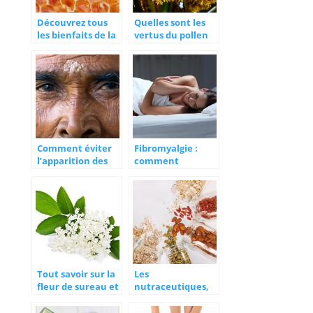
Découvrez tous
Quelles sont les
les bienfaits de la
vertus du pollen
gelée royale
de palmier ?
Comment éviter
Fibromyalgie :
l’apparition des
comment
rides ?
atténuer les
douleurs ?
Tout savoir sur la
Les
fleur de sureau et
nutraceutiques,
ses bienfaits
mais qu’est-ce
donc ?