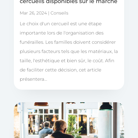
cercueils disponibles sur le marché
Mar 26, 2024
|
Conseils
Le choix d'un cercueil est une étape
importante lors de l'organisation des
funérailles. Les familles doivent considérer
plusieurs facteurs tels que les matériaux, la
taille, l'esthétique et bien sûr, le coût. Afin
de faciliter cette décision, cet article
présentera...