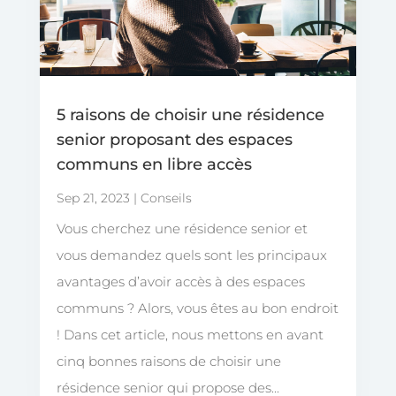
5 raisons de choisir une résidence
senior proposant des espaces
communs en libre accès
Sep 21, 2023
|
Conseils
Vous cherchez une résidence senior et
vous demandez quels sont les principaux
avantages d’avoir accès à des espaces
communs ? Alors, vous êtes au bon endroit
! Dans cet article, nous mettons en avant
cinq bonnes raisons de choisir une
résidence senior qui propose des...